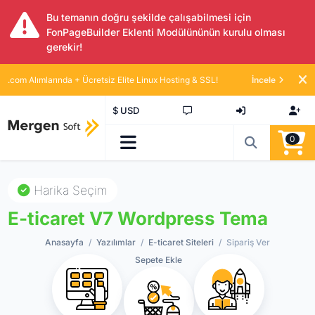
Bu temanın doğru şekilde çalışabilmesi için
FonPageBuilder Eklenti Modülününün kurulu olması
gerekir!
.com Alımlarında + Ücretsiz Elite Linux Hosting & SSL!
İncele
$ USD
0
Harika Seçim
E-ticaret V7 Wordpress Tema
Anasayfa
Yazılımlar
E-ticaret Siteleri
Sipariş Ver
Sepete Ekle