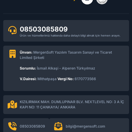
08503085809
Ürün ve hizmetlerimiz hakkında daha detaylı bilgi almak için hemen arayın.
Ünvan:
MergenSoft Yazılım Tasarım Sanayi ve Ticaret
Limited Şirketi
Sorumlu:
İsmail Alkaşi - Alperen Türkyılmaz
V.Dairesi:
Mithatpaşa
Vergi No:
6170773566
KIZILIRMAK MAH. DUMLUPINAR BLV. NEXTLEVEL NO: 3 A İÇ
KAPI NO: 11 ÇANKAYA/ ANKARA
08503085809
bilgi@mergensoft.com