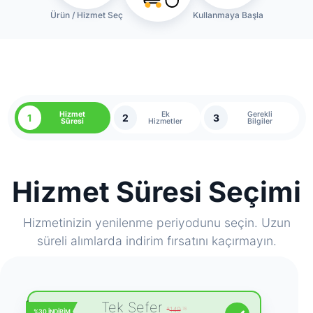
Ürün / Hizmet Seç
Kullanmaya Başla
Hizmet
Ek
Gerekli
1
2
3
Süresi
Hizmetler
Bilgiler
Hizmet Süresi Seçimi
Hizmetinizin yenilenme periyodunu seçin. Uzun
süreli alımlarda indirim fırsatını kaçırmayın.
Tek Sefer
149
$
.76
%30 İNDİRİM