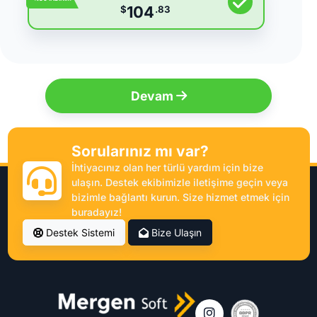
104
$
.83
Devam
Sorularınız mı var?
İhtiyacınız olan her türlü yardım için bize
ulaşın. Destek ekibimizle iletişime geçin veya
bizimle bağlantı kurun. Size hizmet etmek için
buradayız!
Destek Sistemi
Bize Ulaşın