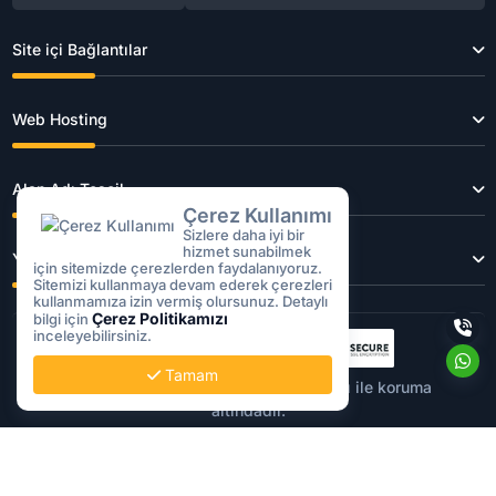
Site içi Bağlantılar
Web Hosting
Alan Adı Tescil
Çerez Kullanımı
Sizlere daha iyi bir
hizmet sunabilmek
Yazılar
için sitemizde çerezlerden faydalanıyoruz.
Sitemizi kullanmaya devam ederek çerezleri
kullanmamıza izin vermiş olursunuz. Detaylı
Çerez Politikamızı
bilgi için
inceleyebilirsiniz.
Tamam
Tüm işlemleriniz
256Bit
SSL sertifikası ile koruma
altındadır.
Copyright © 2026 MERGENSOFT | Hosting, Ankara Hosting, Linux
Hosting, Bayi Hosting, Domain, VDS Sunucu | Tüm Hakları Saklıdır.