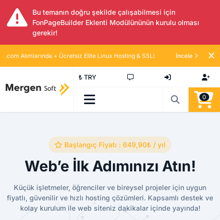
Bu temanın doğru şekilde çalışabilmesi için
FonPageBuilder Eklenti Modülününün kurulu olması
gerekir!
.com Alımlarında + Ücretsiz Elite Linux Hosting & SSL!
İncele
₺ TRY
0
Başlangıç Fiyatı : 649,90₺ / yıl
Web’e İlk Adımınızı Atın!
Küçük işletmeler, öğrenciler ve bireysel projeler için uygun
fiyatlı, güvenilir ve hızlı hosting çözümleri. Kapsamlı destek ve
kolay kurulum ile web siteniz dakikalar içinde yayında!