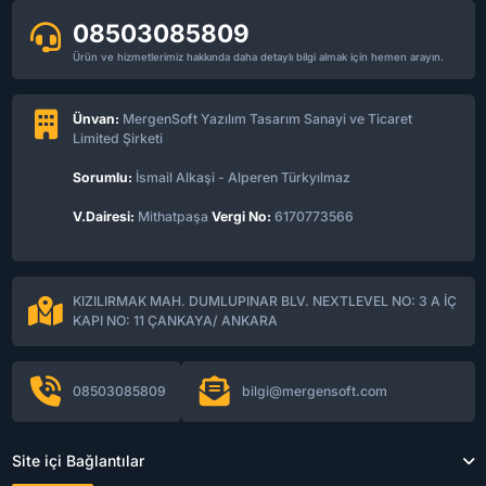
08503085809
Ürün ve hizmetlerimiz hakkında daha detaylı bilgi almak için hemen arayın.
Ünvan:
MergenSoft Yazılım Tasarım Sanayi ve Ticaret
Limited Şirketi
Sorumlu:
İsmail Alkaşi - Alperen Türkyılmaz
V.Dairesi:
Mithatpaşa
Vergi No:
6170773566
KIZILIRMAK MAH. DUMLUPINAR BLV. NEXTLEVEL NO: 3 A İÇ
KAPI NO: 11 ÇANKAYA/ ANKARA
08503085809
bilgi@mergensoft.com
Site içi Bağlantılar