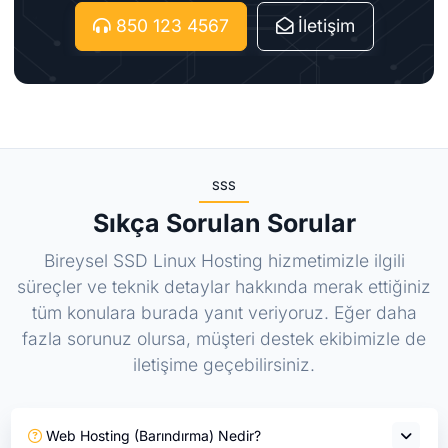
850 123 4567
İletişim
SSS
Sıkça Sorulan Sorular
Bireysel SSD Linux Hosting hizmetimizle ilgili
süreçler ve teknik detaylar hakkında merak ettiğiniz
tüm konulara burada yanıt veriyoruz. Eğer daha
fazla sorunuz olursa, müşteri destek ekibimizle de
iletişime geçebilirsiniz.
Web Hosting (Barındırma) Nedir?