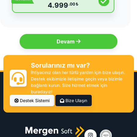
4.999
.00
₺
Devam
Sorularınız mı var?
İhtiyacınız olan her türlü yardım için bize ulaşın.
Destek ekibimizle iletişime geçin veya bizimle
bağlantı kurun. Size hizmet etmek için
buradayız!
Destek Sistemi
Bize Ulaşın