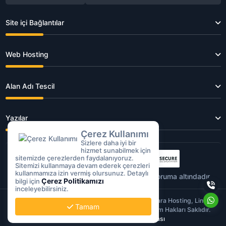
Site içi Bağlantılar
Web Hosting
Alan Adı Tescil
Yazılar
Çerez Kullanımı
Sizlere daha iyi bir
hizmet sunabilmek için
sitemizde çerezlerden faydalanıyoruz.
Sitemizi kullanmaya devam ederek çerezleri
kullanmamıza izin vermiş olursunuz. Detaylı
Tüm işlemleriniz
256Bit
SSL sertifikası ile koruma altındadır.
Çerez Politikamızı
bilgi için
inceleyebilirsiniz.
Copyright © 2026 MERGENSOFT | Hosting, Ankara Hosting, Linux
Tamam
Hosting, Bayi Hosting, Domain, VDS Sunucu | Tüm Hakları Saklıdır.
Kullanım Koşulları
Gizlilik Politikası