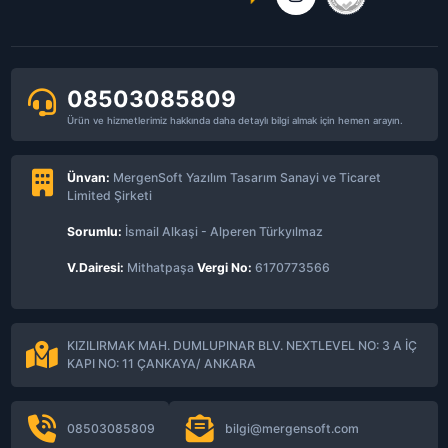
08503085809
Ürün ve hizmetlerimiz hakkında daha detaylı bilgi almak için hemen arayın.
Ünvan:
MergenSoft Yazılım Tasarım Sanayi ve Ticaret
Limited Şirketi
Sorumlu:
İsmail Alkaşi - Alperen Türkyılmaz
V.Dairesi:
Mithatpaşa
Vergi No:
6170773566
KIZILIRMAK MAH. DUMLUPINAR BLV. NEXTLEVEL NO: 3 A İÇ
KAPI NO: 11 ÇANKAYA/ ANKARA
08503085809
bilgi@mergensoft.com