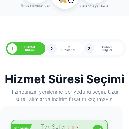
Ürün / Hizmet Seç
Kullanmaya Başla
Hizmet
Ek
Gerekli
1
2
3
Süresi
Hizmetler
Bilgiler
Hizmet Süresi Seçimi
Hizmetinizin yenilenme periyodunu seçin. Uzun
süreli alımlarda indirim fırsatını kaçırmayın.
Tek Sefer
7.141
.43
₺
%30 İNDİRİM