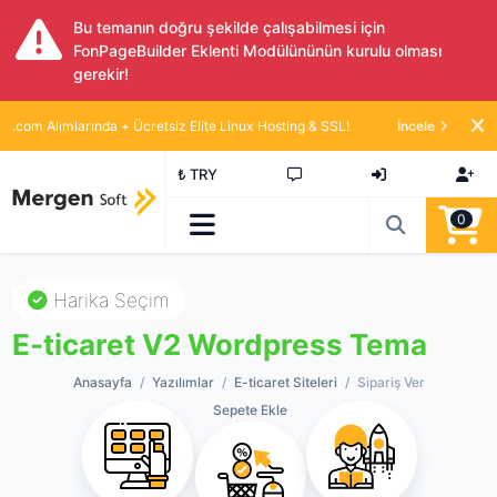
Bu temanın doğru şekilde çalışabilmesi için
FonPageBuilder Eklenti Modülününün kurulu olması
gerekir!
.com Alımlarında + Ücretsiz Elite Linux Hosting & SSL!
İncele
₺ TRY
0
Harika Seçim
E-ticaret V2 Wordpress Tema
Anasayfa
Yazılımlar
E-ticaret Siteleri
Sipariş Ver
Sepete Ekle