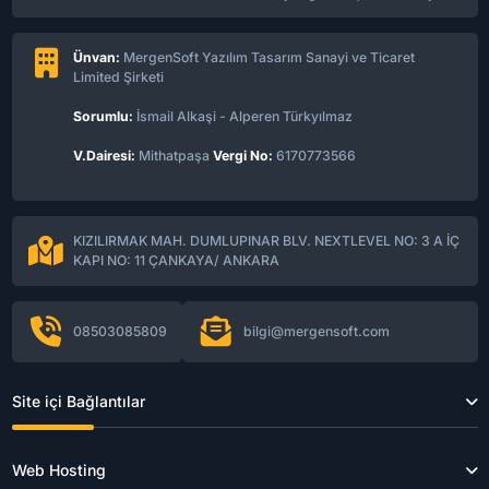
Ünvan:
MergenSoft Yazılım Tasarım Sanayi ve Ticaret
Limited Şirketi
Sorumlu:
İsmail Alkaşi - Alperen Türkyılmaz
V.Dairesi:
Mithatpaşa
Vergi No:
6170773566
KIZILIRMAK MAH. DUMLUPINAR BLV. NEXTLEVEL NO: 3 A İÇ
KAPI NO: 11 ÇANKAYA/ ANKARA
08503085809
bilgi@mergensoft.com
Site içi Bağlantılar
Web Hosting