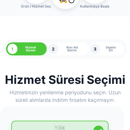
Ürün / Hizmet Seç
Kullanmaya Başla
Hizmet
Alan Adı
Sepete
1
2
3
Süresi
Belirle
Git
Hizmet Süresi Seçimi
Hizmetinizin yenilenme periyodunu seçin. Uzun
süreli alımlarda indirim fırsatını kaçırmayın.
Yıllık