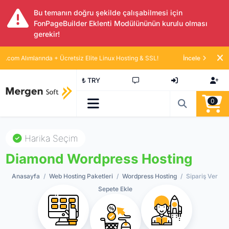
Bu temanın doğru şekilde çalışabilmesi için
FonPageBuilder Eklenti Modülününün kurulu olması
gerekir!
.com Alımlarında + Ücretsiz Elite Linux Hosting & SSL!
İncele
₺ TRY
0
Harika Seçim
Diamond Wordpress Hosting
Anasayfa
Web Hosting Paketleri
Wordpress Hosting
Sipariş Ver
Sepete Ekle