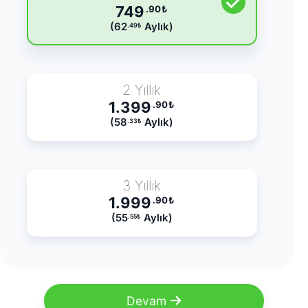
749
.90
₺
(62
Aylık)
.49
₺
2 Yıllık
1.399
.90
₺
(58
Aylık)
.33
₺
3 Yıllık
1.999
.90
₺
(55
Aylık)
.55
₺
Devam