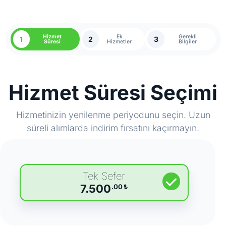
Hizmet
Ek
Gerekli
1
2
3
Süresi
Hizmetler
Bilgiler
Hizmet Süresi Seçimi
Hizmetinizin yenilenme periyodunu seçin. Uzun
süreli alımlarda indirim fırsatını kaçırmayın.
Tek Sefer
7.500
.00
₺