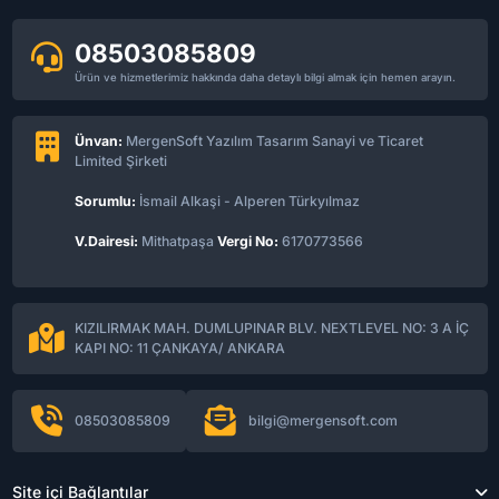
08503085809
Ürün ve hizmetlerimiz hakkında daha detaylı bilgi almak için hemen arayın.
Ünvan:
MergenSoft Yazılım Tasarım Sanayi ve Ticaret
Limited Şirketi
Sorumlu:
İsmail Alkaşi - Alperen Türkyılmaz
V.Dairesi:
Mithatpaşa
Vergi No:
6170773566
KIZILIRMAK MAH. DUMLUPINAR BLV. NEXTLEVEL NO: 3 A İÇ
KAPI NO: 11 ÇANKAYA/ ANKARA
08503085809
bilgi@mergensoft.com
Site içi Bağlantılar