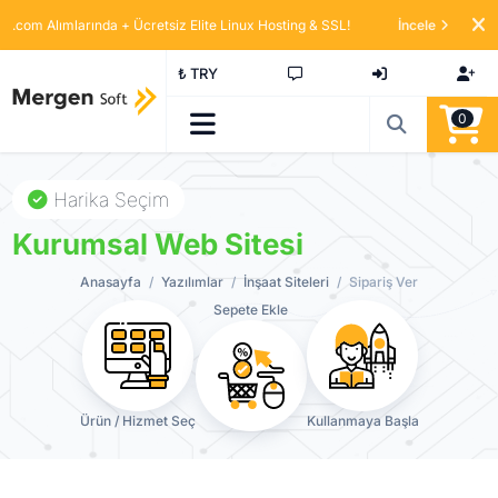
.com Alımlarında + Ücretsiz Elite Linux Hosting & SSL!
İncele
₺ TRY
0
Harika Seçim
Kurumsal Web Sitesi
Anasayfa
Yazılımlar
İnşaat Siteleri
Sipariş Ver
Sepete Ekle
Ürün / Hizmet Seç
Kullanmaya Başla